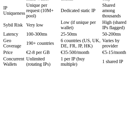
Unique per
Shared
IP
request (10M+
Dedicated static IP
among
Uniqueness
pool)
thousands
Low (if unique per
High (shared
Sybil Risk
Very low
wallet)
IPs flagged)
Latency
100-300ms
25-50ms
50-200ms
Geo
6 countries (US, UK,
Varies by
190+ countries
Coverage
DE, FR, JP, HK)
provider
Price
€2-8 per GB
€35-500/month
€5-15/month
Concurrent
Unlimited
1 per IP (buy
1 shared IP
Wallets
(rotating IPs)
multiple)