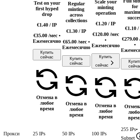
Full su
Scale your
Test on your
Regular
for
minting
first hyped
minting
maxim
operation
drop
across
succe
collections
€1.20
/
IP
€1.40
/
IP
€1.10
/
€1.30
/
IP
€120.00
/мес
€35.00
/мес •
€279.00
•
Ежемесячно
€65.00
/мес •
•
Ежемесячно
Ежемесячно
Ежемес
Купить
Купить
сейчас
Купить
Купит
сейчас
сейчас
сейча
Отмена в
любое
Отмена в
Отмена в
Отмен
время
любое
любое
любо
время
время
врем
255
IPs
•
Прокси
25
IPs
50
IPs
100
IPs
Subnet