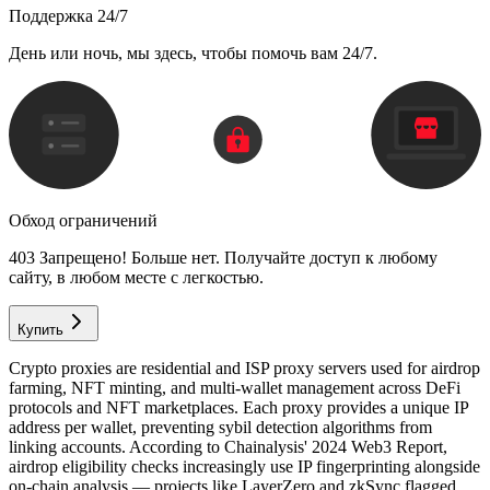
Поддержка 24/7
День или ночь, мы здесь, чтобы помочь вам 24/7.
Обход ограничений
403 Запрещено! Больше нет. Получайте доступ к любому
сайту, в любом месте с легкостью.
Купить
Crypto proxies are residential and ISP proxy servers used for airdrop
farming, NFT minting, and multi-wallet management across DeFi
protocols and NFT marketplaces. Each proxy provides a unique IP
address per wallet, preventing sybil detection algorithms from
linking accounts. According to Chainalysis' 2024 Web3 Report,
airdrop eligibility checks increasingly use IP fingerprinting alongside
on-chain analysis — projects like LayerZero and zkSync flagged