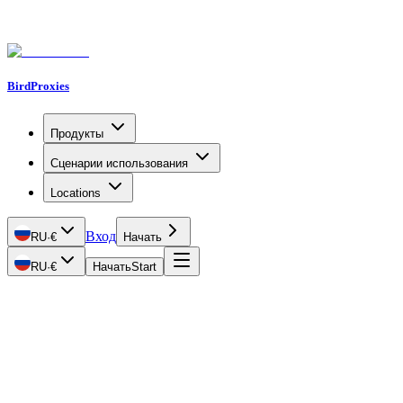
BirdProxies
Продукты
Сценарии использования
Locations
Вход
RU
·
€
Начать
RU
·
€
Начать
Start