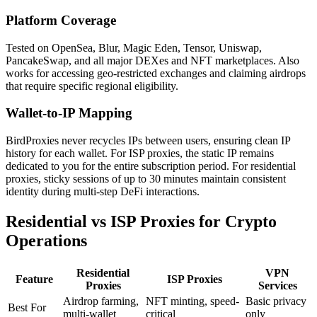
Platform Coverage
Tested on OpenSea, Blur, Magic Eden, Tensor, Uniswap,
PancakeSwap, and all major DEXes and NFT marketplaces. Also
works for accessing geo-restricted exchanges and claiming airdrops
that require specific regional eligibility.
Wallet-to-IP Mapping
BirdProxies never recycles IPs between users, ensuring clean IP
history for each wallet. For ISP proxies, the static IP remains
dedicated to you for the entire subscription period. For residential
proxies, sticky sessions of up to 30 minutes maintain consistent
identity during multi-step DeFi interactions.
Residential vs ISP Proxies for Crypto
Operations
Residential
VPN
Feature
ISP Proxies
Proxies
Services
Airdrop farming,
NFT minting, speed-
Basic privacy
Best For
multi-wallet
critical
only