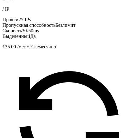
/
IP
Прокси
25 IPs
Пропускная способность
Безлимит
Скорость
30-50ms
Выделенный
Да
€35.00
/мес • Ежемесячно