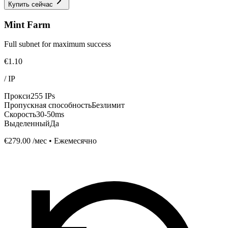
Купить сейчас
Mint Farm
Full subnet for maximum success
€1.10
/
IP
Прокси
255 IPs
Пропускная способность
Безлимит
Скорость
30-50ms
Выделенный
Да
€279.00
/мес • Ежемесячно