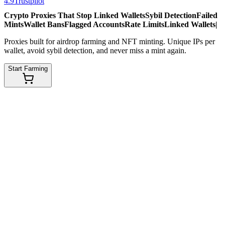
4.9
Trustpilot
Crypto Proxies That Stop
Linked Wallets
Sybil Detection
Failed
Mints
Wallet Bans
Flagged Accounts
Rate Limits
Linked Wallets
|
Proxies built for airdrop farming and NFT minting. Unique IPs per
wallet, avoid sybil detection, and never miss a mint again.
Start Farming