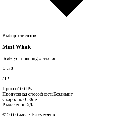
Выбор клиентов
Mint Whale
Scale your minting operation
€1.20
/
IP
Прокси
100 IPs
Пропускная способность
Безлимит
Скорость
30-50ms
Выделенный
Да
€120.00
/мес • Ежемесячно