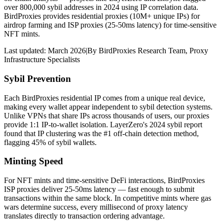
over 800,000 sybil addresses in 2024 using IP correlation data.
BirdProxies provides residential proxies (10M+ unique IPs) for
airdrop farming and ISP proxies (25-50ms latency) for time-sensitive
NFT mints.
Last updated:
March 2026
|
By
BirdProxies Research Team
,
Proxy
Infrastructure Specialists
Sybil Prevention
Each BirdProxies residential IP comes from a unique real device,
making every wallet appear independent to sybil detection systems.
Unlike VPNs that share IPs across thousands of users, our proxies
provide 1:1 IP-to-wallet isolation. LayerZero's 2024 sybil report
found that IP clustering was the #1 off-chain detection method,
flagging 45% of sybil wallets.
Minting Speed
For NFT mints and time-sensitive DeFi interactions, BirdProxies
ISP proxies deliver 25-50ms latency — fast enough to submit
transactions within the same block. In competitive mints where gas
wars determine success, every millisecond of proxy latency
translates directly to transaction ordering advantage.