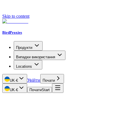
Skip to content
BirdProxies
Продукти
Випадки використання
Locations
Увійти
UK
·
€
Почати
UK
·
€
Почати
Start
Getting Started
Proxy Types