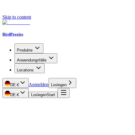
Skip to content
BirdProxies
Produkte
Anwendungsfälle
Locations
Anmelden
DE
·
€
Loslegen
DE
·
€
Loslegen
Start
Getting Started
Proxy Types