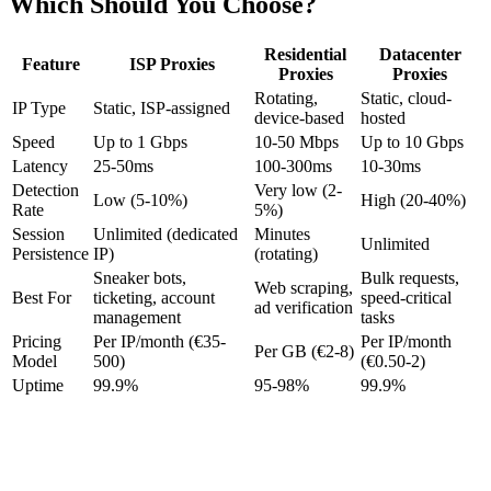
Which Should You Choose?
Residential
Datacenter
Feature
ISP Proxies
Proxies
Proxies
Rotating,
Static, cloud-
IP Type
Static, ISP-assigned
device-based
hosted
Speed
Up to 1 Gbps
10-50 Mbps
Up to 10 Gbps
Latency
25-50ms
100-300ms
10-30ms
Detection
Very low (2-
Low (5-10%)
High (20-40%)
Rate
5%)
Session
Unlimited (dedicated
Minutes
Unlimited
Persistence
IP)
(rotating)
Sneaker bots,
Bulk requests,
Web scraping,
Best For
ticketing, account
speed-critical
ad verification
management
tasks
Pricing
Per IP/month (€35-
Per IP/month
Per GB (€2-8)
Model
500)
(€0.50-2)
Uptime
99.9%
95-98%
99.9%