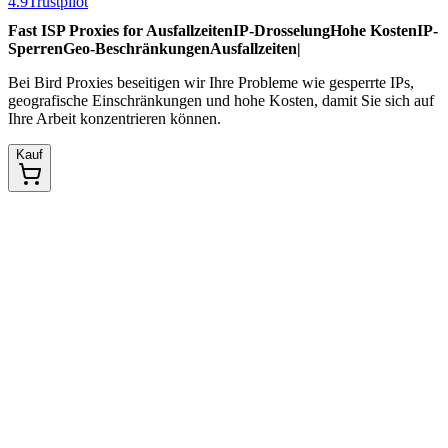
4.9
Trustpilot
Fast ISP Proxies for
Ausfallzeiten
IP-Drosselung
Hohe Kosten
IP-
Sperren
Geo-Beschränkungen
Ausfallzeiten
|
Bei Bird Proxies beseitigen wir Ihre Probleme wie gesperrte IPs,
geografische Einschränkungen und hohe Kosten, damit Sie sich auf
Ihre Arbeit konzentrieren können.
Kauf