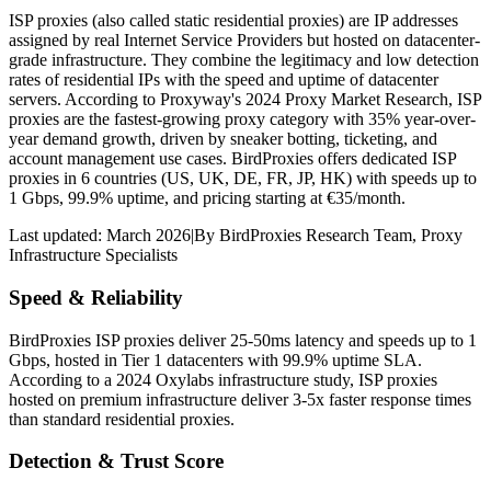
ISP proxies (also called static residential proxies) are IP addresses
assigned by real Internet Service Providers but hosted on datacenter-
grade infrastructure. They combine the legitimacy and low detection
rates of residential IPs with the speed and uptime of datacenter
servers. According to Proxyway's 2024 Proxy Market Research, ISP
proxies are the fastest-growing proxy category with 35% year-over-
year demand growth, driven by sneaker botting, ticketing, and
account management use cases. BirdProxies offers dedicated ISP
proxies in 6 countries (US, UK, DE, FR, JP, HK) with speeds up to
1 Gbps, 99.9% uptime, and pricing starting at €35/month.
Last updated:
March 2026
|
By
BirdProxies Research Team
,
Proxy
Infrastructure Specialists
Speed & Reliability
BirdProxies ISP proxies deliver 25-50ms latency and speeds up to 1
Gbps, hosted in Tier 1 datacenters with 99.9% uptime SLA.
According to a 2024 Oxylabs infrastructure study, ISP proxies
hosted on premium infrastructure deliver 3-5x faster response times
than standard residential proxies.
Detection & Trust Score