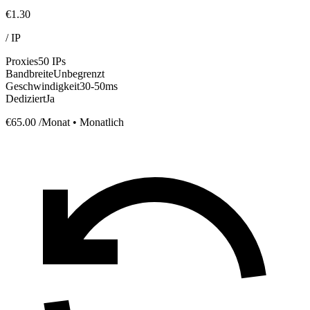
€1.30
/
IP
Proxies
50 IPs
Bandbreite
Unbegrenzt
Geschwindigkeit
30-50ms
Dediziert
Ja
€65.00
/Monat • Monatlich