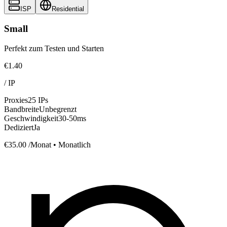
ISP
Residential
Small
Perfekt zum Testen und Starten
€1.40
/
IP
Proxies
25 IPs
Bandbreite
Unbegrenzt
Geschwindigkeit
30-50ms
Dediziert
Ja
€35.00
/Monat • Monatlich