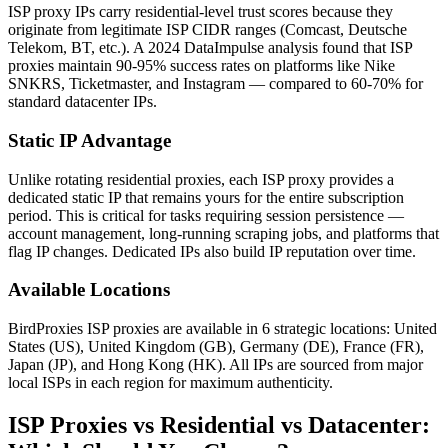
ISP proxy IPs carry residential-level trust scores because they
originate from legitimate ISP CIDR ranges (Comcast, Deutsche
Telekom, BT, etc.). A 2024 DataImpulse analysis found that ISP
proxies maintain 90-95% success rates on platforms like Nike
SNKRS, Ticketmaster, and Instagram — compared to 60-70% for
standard datacenter IPs.
Static IP Advantage
Unlike rotating residential proxies, each ISP proxy provides a
dedicated static IP that remains yours for the entire subscription
period. This is critical for tasks requiring session persistence —
account management, long-running scraping jobs, and platforms that
flag IP changes. Dedicated IPs also build IP reputation over time.
Available Locations
BirdProxies ISP proxies are available in 6 strategic locations: United
States (US), United Kingdom (GB), Germany (DE), France (FR),
Japan (JP), and Hong Kong (HK). All IPs are sourced from major
local ISPs in each region for maximum authenticity.
ISP Proxies vs Residential vs Datacenter: