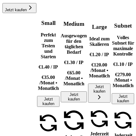
Jetzt kaufen
Small
Medium
Subnet
Large
Perfekt
Ausgewogen
Volles
Ideal zum
zum
für den
Subnet für
Skalieren
Testen
täglichen
maximale
und
Bedarf
Kontrolle
€1.20
/
IP
Starten
€1.30
/
IP
€1.10
/
IP
€120.00
€1.40
/
IP
/Monat •
€65.00
€279.00
Monatlich
€35.00
/Monat •
/Monat •
/Monat •
Monatlich
Monatlich
Jetzt
Monatlich
kaufen
Jetzt
Jetzt
Jetzt
kaufen
kaufen
kaufen
Jederzeit
Jederzeit