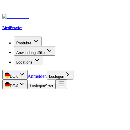
BirdProxies
Produkte
Anwendungsfälle
Locations
Anmelden
DE
·
€
Loslegen
DE
·
€
Loslegen
Start